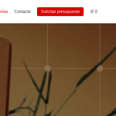
rías
Contacto
Solicitar presupuesto
🛒
0