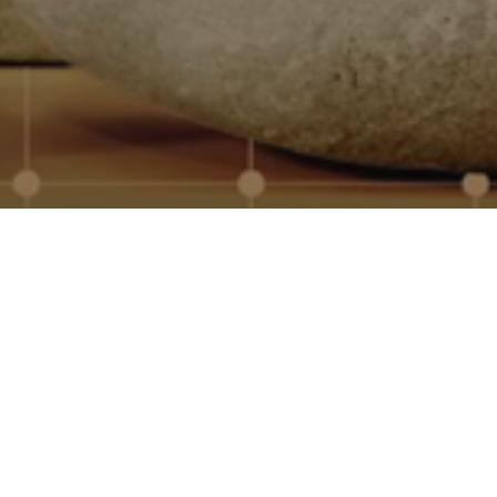
onalizados para empresas, con
mos con los principales
dad, marcaje profesional y