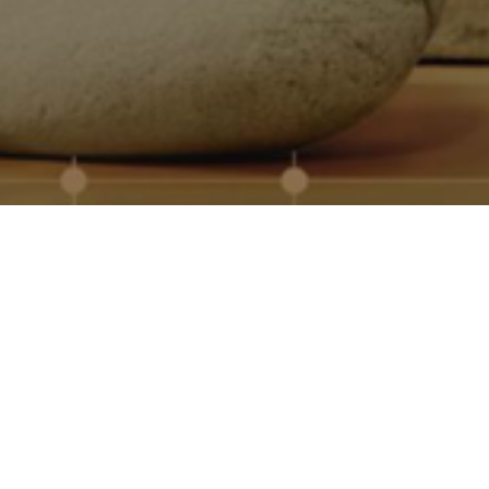
Quiénes somos
Somos especialistas en regalos promocionales pers
más de 30 años de experiencia en el sector. Trabaja
proveedores europeos para ofrecer productos de cali
entregas rápidas incluso en grandes volúmenes.