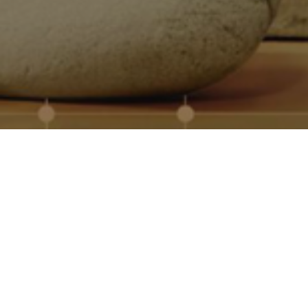
Quiénes somos
Somos especialistas en regalos promocionales pers
más de 30 años de experiencia en el sector. Trabaja
proveedores europeos para ofrecer productos de cali
entregas rápidas incluso en grandes volúmenes.