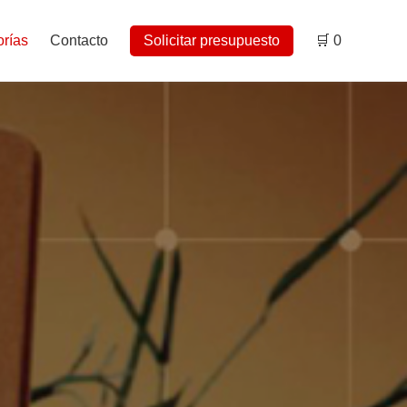
rías
Contacto
Solicitar presupuesto
🛒
0