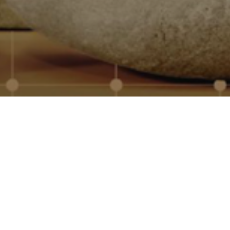
onalizados para empresas, con
mos con los principales
dad, marcaje profesional y