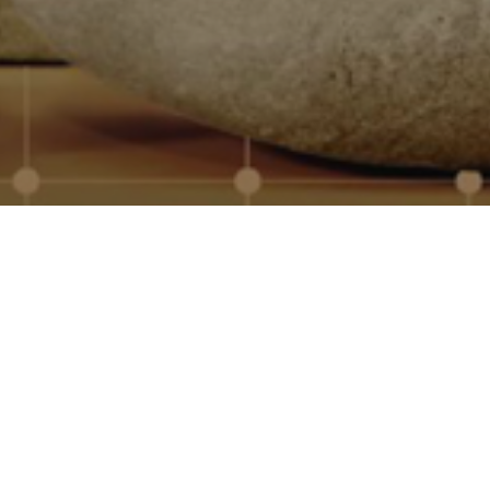
onalizados para empresas, con
mos con los principales
dad, marcaje profesional y