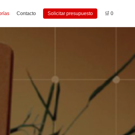
rías
Contacto
Solicitar presupuesto
🛒
0