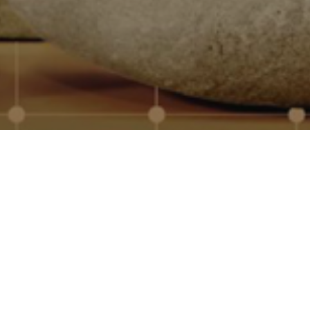
onalizados para empresas, con
mos con los principales
dad, marcaje profesional y