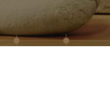
Quiénes somos
Somos especialistas en regalos promocionales pers
más de 30 años de experiencia en el sector. Trabaja
proveedores europeos para ofrecer productos de cali
entregas rápidas incluso en grandes volúmenes.