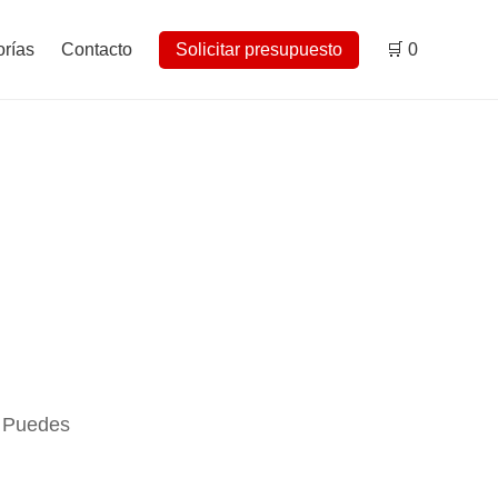
rías
Contacto
Solicitar presupuesto
🛒
0
. Puedes