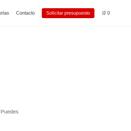
rías
Contacto
Solicitar presupuesto
🛒
0
. Puedes