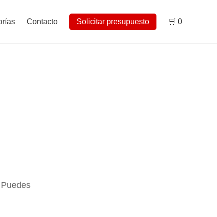
rías
Contacto
Solicitar presupuesto
🛒
0
. Puedes