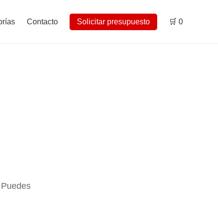
rías
Contacto
Solicitar presupuesto
🛒
0
. Puedes