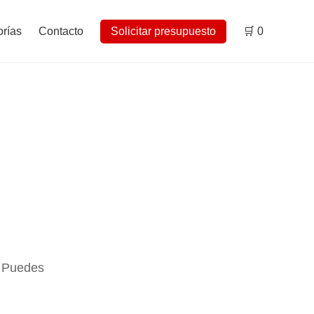
rías
Contacto
Solicitar presupuesto
🛒
0
. Puedes