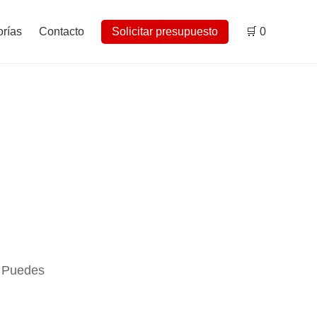
rías
Contacto
Solicitar presupuesto
🛒
0
. Puedes