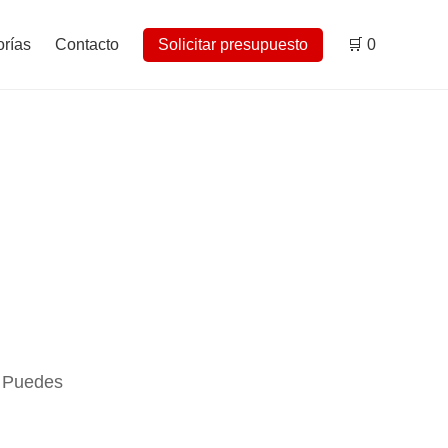
rías
Contacto
Solicitar presupuesto
🛒
0
. Puedes