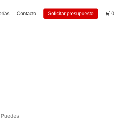
rías
Contacto
Solicitar presupuesto
🛒
0
. Puedes