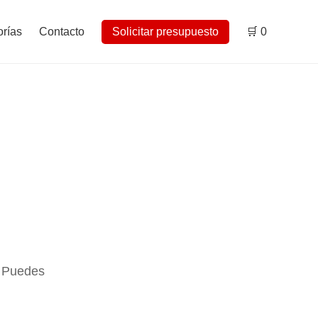
rías
Contacto
Solicitar presupuesto
🛒
0
. Puedes