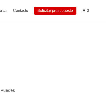
rías
Contacto
Solicitar presupuesto
🛒
0
. Puedes