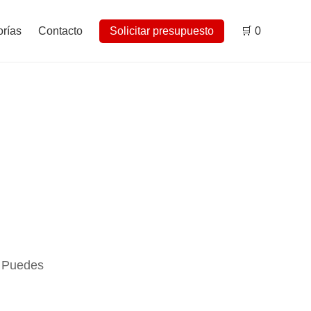
rías
Contacto
Solicitar presupuesto
🛒
0
. Puedes