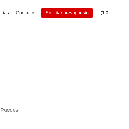
rías
Contacto
Solicitar presupuesto
🛒
0
. Puedes