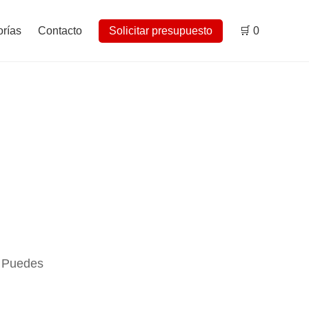
rías
Contacto
Solicitar presupuesto
🛒
0
. Puedes