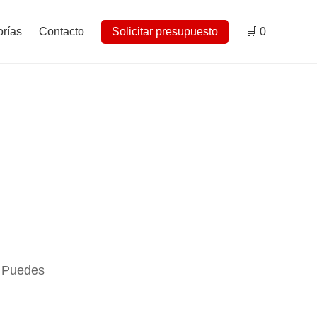
rías
Contacto
Solicitar presupuesto
🛒
0
. Puedes