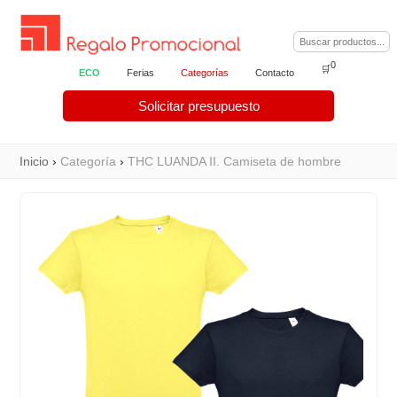
0
🛒
ECO
Ferias
Categorías
Contacto
Solicitar presupuesto
Inicio
›
Categoría
›
THC LUANDA II. Camiseta de hombre