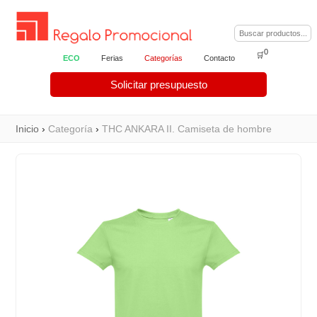
0
🛒
ECO
Ferias
Categorías
Contacto
Solicitar presupuesto
Inicio
›
Categoría
›
THC ANKARA II. Camiseta de hombre