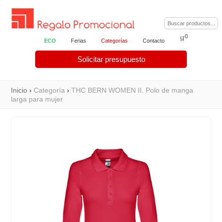
0
🛒
ECO
Ferias
Categorías
Contacto
Solicitar presupuesto
Inicio
›
Categoría
›
THC BERN WOMEN II. Polo de manga
larga para mujer