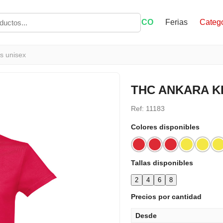
ECO
Ferias
Catego
s unisex
THC ANKARA KID
Ref: 11183
Colores disponibles
Tallas disponibles
2
4
6
8
Precios por cantidad
Desde