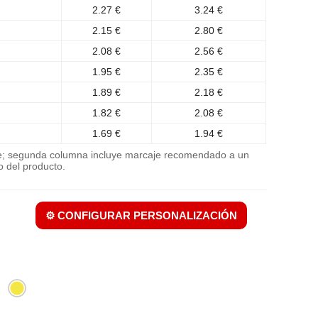
2.27 €
3.24 €
2.15 €
2.80 €
2.08 €
2.56 €
1.95 €
2.35 €
1.89 €
2.18 €
1.82 €
2.08 €
1.69 €
1.94 €
je; segunda columna incluye marcaje recomendado a un
o del producto.
⚙️ CONFIGURAR PERSONALIZACIÓN