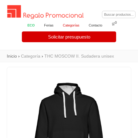
0
🛒
ECO
Ferias
Categorías
Contacto
Solicitar presupuesto
Inicio
›
Categoría
›
THC MOSCOW II. Sudadera unisex