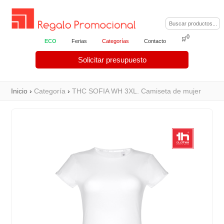
0
🛒
ECO
Ferias
Categorías
Contacto
Solicitar presupuesto
Inicio
›
Categoría
›
THC SOFIA WH 3XL. Camiseta de mujer