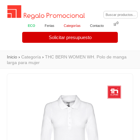
0
🛒
ECO
Ferias
Categorías
Contacto
Solicitar presupuesto
Inicio
›
Categoría
›
THC BERN WOMEN WH. Polo de manga
larga para mujer