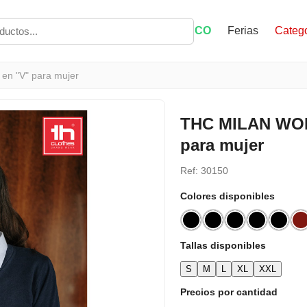
ECO
Ferias
Catego
en "V" para mujer
THC MILAN WOME
para mujer
Ref: 30150
Colores disponibles
Tallas disponibles
S
M
L
XL
XXL
Precios por cantidad