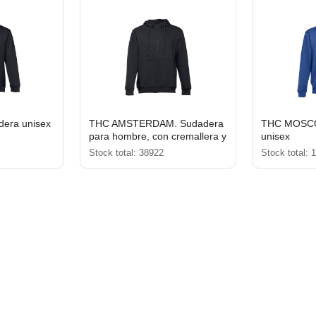
era unisex
THC AMSTERDAM. Sudadera
THC MOSCO
para hombre, con cremallera y
unisex
capucha
Stock total: 38922
Stock total: 