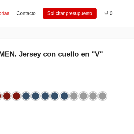
rías
Contacto
Solicitar presupuesto
🛒
0
N. Jersey con cuello en "V"