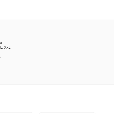
da
XL, XXL
h