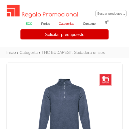
0
🛒
ECO
Ferias
Categorías
Contacto
Solicitar presupuesto
Inicio
›
Categoría
›
THC BUDAPEST. Sudadera unisex