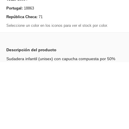
Portugal:
18863
República Checa:
71
Seleccione un color en los iconos para ver el stock por color.
Descripción del producto
Sudadera infantil (unisex) con capucha compuesta por 50%
algodón y 50% poliéster (320 g/m²) e interior cardado. Lleva la
capucha forrada, cumpliendo con las normas de seguridad de
la Unión Europea, e incluye un bolsillo "marsupial" y remate de
canalé 1x1 en puños y dobladillo inferior. Tallas: 2, 4, 6, 8, 10,
12
Características técnicas
Material: Algodón y poliéster
Medidas: Tallas: 2, 4, 6, 8, 10, 12
Peso: 350 g