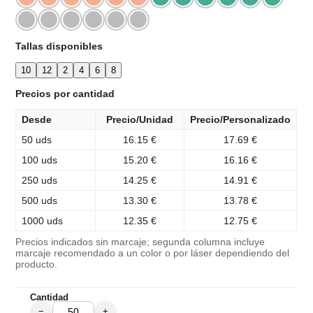
Tallas disponibles
10
12
2
4
6
8
Precios por cantidad
Desde
Precio/Unidad
Precio/Personalizado
50 uds
16.15 €
17.69 €
100 uds
15.20 €
16.16 €
250 uds
14.25 €
14.91 €
500 uds
13.30 €
13.78 €
1000 uds
12.35 €
12.75 €
Precios indicados sin marcaje; segunda columna incluye
marcaje recomendado a un color o por láser dependiendo del
producto.
Cantidad
−
+