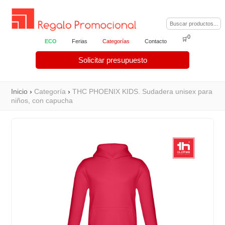
0
🛒
ECO
Ferias
Categorías
Contacto
Solicitar presupuesto
Inicio
›
Categoría
›
THC PHOENIX KIDS. Sudadera unisex para
niños, con capucha