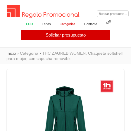
0
🛒
ECO
Ferias
Categorías
Contacto
Solicitar presupuesto
Inicio
›
Categoría
›
THC ZAGREB WOMEN. Chaqueta softshell
para mujer, con capucha removible