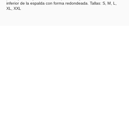
inferior de la espalda con forma redondeada. Tallas: S, M, L,
XL, XXL
Características técnicas
Material: Poliéster y elastano
Medidas: Tallas: S, M, L, XL, XXL
Peso: 650 g
País de origen: Bangladesh
Unidades por caja: 20
Peso caja: 13 kg
Tallas: S, M, L, XL, XXL
Productos relacionados