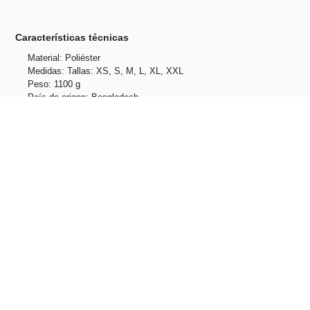
Características técnicas
Material: Poliéster
Medidas: Tallas: XS, S, M, L, XL, XXL
Peso: 1100 g
País de origen: Bangladesh
Unidades por caja: 10
Peso caja: 11 kg
Tallas: XS, S, M, L, XL, XXL
Productos relacionados