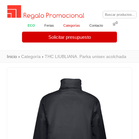
0
🛒
ECO
Ferias
Categorías
Contacto
Solicitar presupuesto
Inicio
›
Categoría
›
THC LIUBLIANA. Parka unisex acolchada