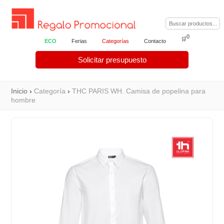
0
🛒
ECO
Ferias
Categorías
Contacto
Solicitar presupuesto
Inicio
›
Categoría
›
THC PARIS WH. Camisa de popelina para
hombre