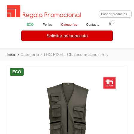
0
🛒
ECO
Ferias
Categorías
Contacto
Solicitar presupuesto
Inicio
›
Categoría
›
THC PIXEL. Chaleco multibolsillos
ECO