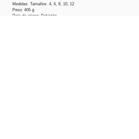
Medidas: Tamaños: 4, 6, 8, 10, 12
Peso: 405 g
País de origen: Pakistán
Unidades por caja: 20
Peso caja: 8.1 kg
Tallas: 10, 12, 4, 6, 8
Productos relacionados