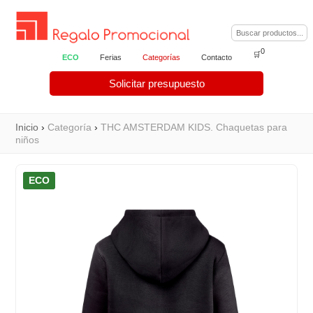
0
🛒
ECO
Ferias
Categorías
Contacto
Solicitar presupuesto
Inicio
›
Categoría
›
THC AMSTERDAM KIDS. Chaquetas para
niños
ECO