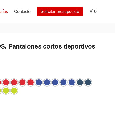
rías
Contacto
Solicitar presupuesto
🛒
0
. Pantalones cortos deportivos