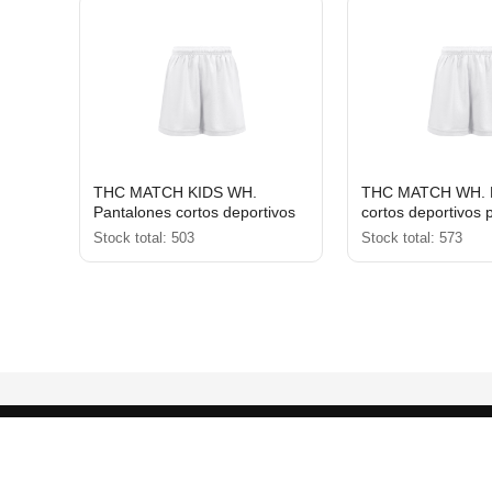
THC MATCH KIDS WH.
THC MATCH WH. P
Pantalones cortos deportivos
cortos deportivos 
para niños
Stock total: 503
Stock total: 573