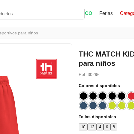
ECO
Ferias
Catego
portivos para niños
THC MATCH KIDS
para niños
Ref: 30296
Colores disponibles
Tallas disponibles
10
12
4
6
8