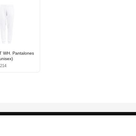
 WH. Pantalones
unisex)
1214