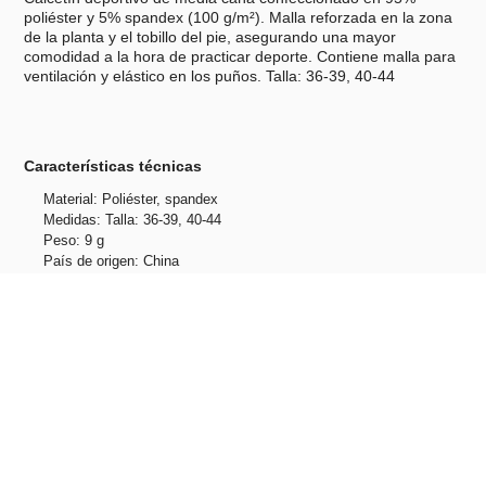
poliéster y 5% spandex (100 g/m²). Malla reforzada en la zona
de la planta y el tobillo del pie, asegurando una mayor
comodidad a la hora de practicar deporte. Contiene malla para
ventilación y elástico en los puños. Talla: 36-39, 40-44
Características técnicas
Material: Poliéster, spandex
Medidas: Talla: 36-39, 40-44
Peso: 9 g
País de origen: China
Unidades por caja: 150
Peso caja: 14 kg
Tallas: 36, 39, 40, 44
Productos relacionados