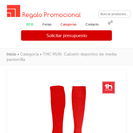
0
🛒
ECO
Ferias
Categorías
Contacto
Solicitar presupuesto
Inicio
›
Categoría
›
THC RUN. Calcetín deportivo de media
pantorrilla