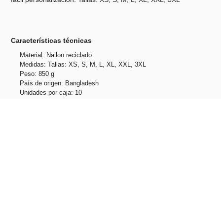
Características técnicas
Material: Nailon reciclado
Medidas: Tallas: XS, S, M, L, XL, XXL, 3XL
Peso: 850 g
País de origen: Bangladesh
Unidades por caja: 10
Peso caja: 8.5 kg
Tallas: XS, S, M, L, XL, XXL, 3XL
Productos relacionados
No hay productos relacionados.