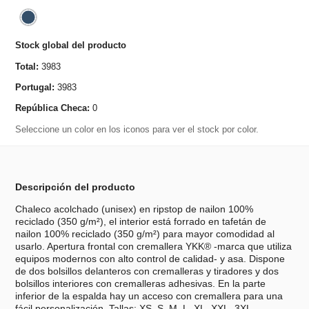
Stock global del producto
Total:
3983
Portugal:
3983
República Checa:
0
Seleccione un color en los iconos para ver el stock por color.
Descripción del producto
Chaleco acolchado (unisex) en ripstop de nailon 100%
reciclado (350 g/m²), el interior está forrado en tafetán de
nailon 100% reciclado (350 g/m²) para mayor comodidad al
usarlo. Apertura frontal con cremallera YKK® -marca que utiliza
equipos modernos con alto control de calidad- y asa. Dispone
de dos bolsillos delanteros con cremalleras y tiradores y dos
bolsillos interiores con cremalleras adhesivas. En la parte
inferior de la espalda hay un acceso con cremallera para una
fácil personalización. Tallas: XS, S, M, L, XL, XXL, 3XL