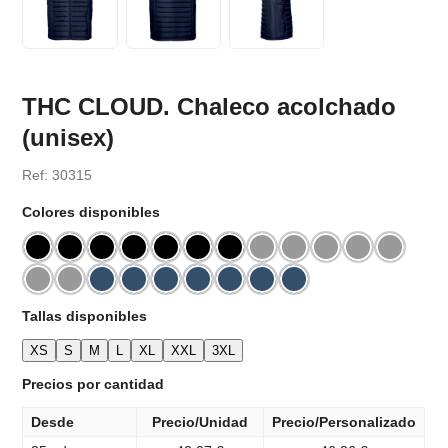
THC CLOUD. Chaleco acolchado
(unisex)
Ref: 30315
Colores disponibles
Tallas disponibles
XS
S
M
L
XL
XXL
3XL
Precios por cantidad
Desde
Precio/Unidad
Precio/Personalizado