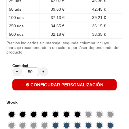
25 uds
42.07 €
46.36 €
50 uds
39.60 €
42.45 €
100 uds
37.13 €
39.21 €
250 uds
34.65 €
36.15 €
500 uds
32.18 €
33.35 €
Precios indicados sin marcaje; segunda columna incluye
marcaje recomendado a un color o por láser dependiendo del
producto.
Cantidad
−
+
⚙️ CONFIGURAR PERSONALIZACIÓN
Stock