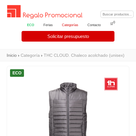
0
🛒
ECO
Ferias
Categorías
Contacto
Solicitar presupuesto
Inicio
›
Categoría
›
THC CLOUD. Chaleco acolchado (unisex)
ECO