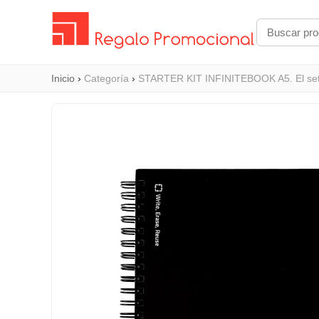
Inicio
›
Categoría
›
STARTER KIT INFINITEBOOK A5. El set in