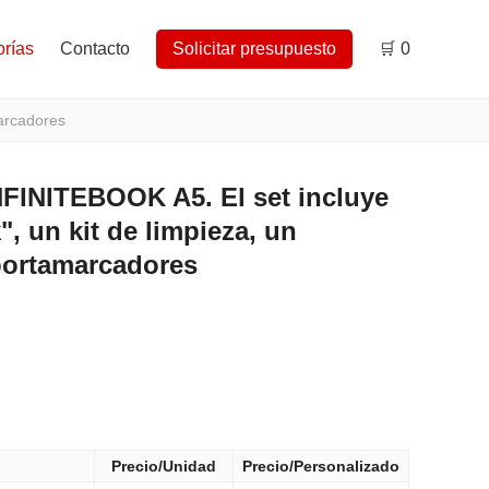
rías
Contacto
Solicitar presupuesto
🛒
0
marcadores
FINITEBOOK A5. El set incluye
", un kit de limpieza, un
portamarcadores
Precio/Unidad
Precio/Personalizado