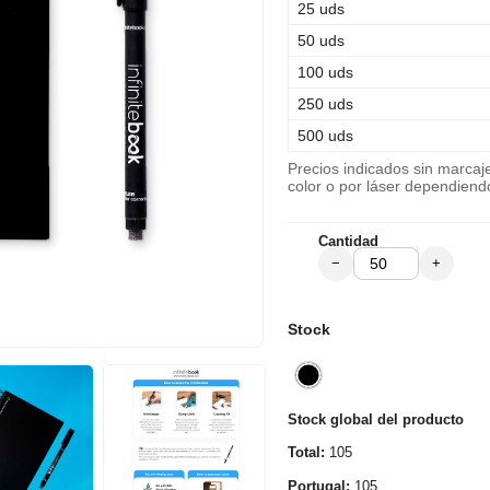
25 uds
50 uds
100 uds
250 uds
500 uds
Precios indicados sin marca
color o por láser dependiend
Cantidad
−
+
Stock
Stock global del producto
Total:
105
Portugal:
105