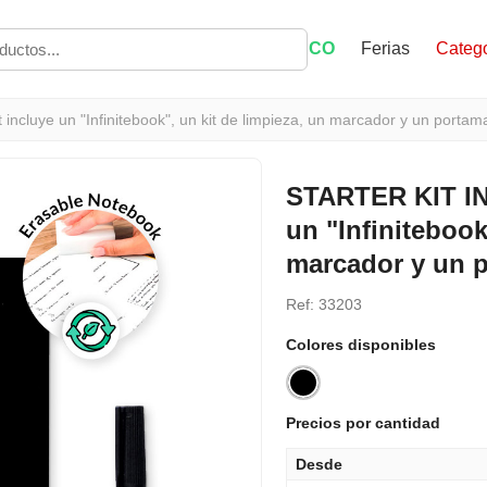
ECO
Ferias
Catego
cluye un "Infinitebook", un kit de limpieza, un marcador y un porta
STARTER KIT IN
un "Infinitebook
marcador y un 
Ref: 33203
Colores disponibles
Precios por cantidad
Desde