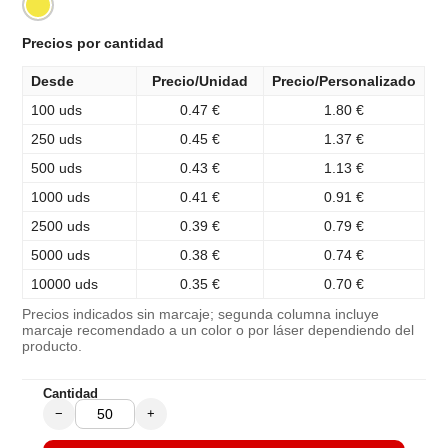
Precios por cantidad
Desde
Precio/Unidad
Precio/Personalizado
100 uds
0.47 €
1.80 €
250 uds
0.45 €
1.37 €
500 uds
0.43 €
1.13 €
1000 uds
0.41 €
0.91 €
2500 uds
0.39 €
0.79 €
5000 uds
0.38 €
0.74 €
10000 uds
0.35 €
0.70 €
Precios indicados sin marcaje; segunda columna incluye
marcaje recomendado a un color o por láser dependiendo del
producto.
Cantidad
−
+