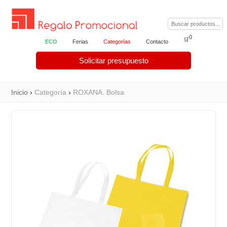
0
🛒
ECO
Ferias
Categorías
Contacto
Solicitar presupuesto
Inicio
›
Categoría
›
ROXANA. Bolsa