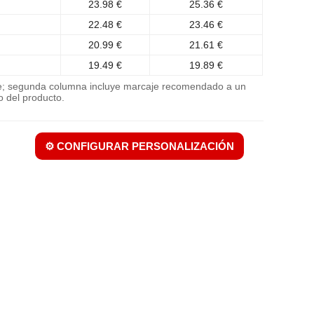
23.98 €
25.36 €
22.48 €
23.46 €
20.99 €
21.61 €
19.49 €
19.89 €
je; segunda columna incluye marcaje recomendado a un
o del producto.
⚙️ CONFIGURAR PERSONALIZACIÓN