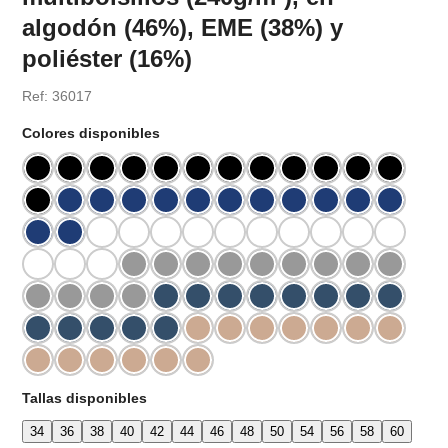
algodón (46%), EME (38%) y
poliéster (16%)
Ref: 36017
Colores disponibles
Tallas disponibles
34
36
38
40
42
44
46
48
50
54
56
58
60