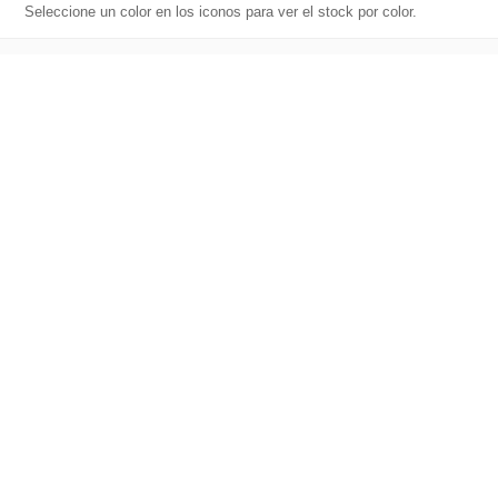
Seleccione un color en los iconos para ver el stock por color.
Descripción del producto
Bermudas multibolsillos elásticas (240 g/m²), en algodón
(46%), EME (38%) y poliéster (16%). Con cinturilla elástica y
seis bolsillos (2 bolsillos franceses, 2 fuelles laterales y 2
bolsillos traseros). Tamaño: 34, 36, 38, 40, 42, 44 ,46, 48, 50,
52, 54, 56, 58, 60
Características técnicas
Material: Algodón, EME, Poliéster
Medidas: Tamaño: 34, 36, 38, 40, 42, 44 ,46, 48, 50, 52, 54, 56,
58, 60
Peso: 344 g
País de origen: VietNam
Unidades por caja: 50
Peso caja: 14.25 kg
Tallas: 34, 36, 38, 40, 42, 44, 46, 48, 50, 54, 56, 58, 60