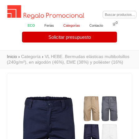
0
🛒
ECO
Ferias
Categorías
Contacto
Solicitar presupuesto
Inicio
›
Categoría
›
VL HEBE. Bermudas elásticas multibolsillos
(240g/m²), en algodón (46%), EME (38%) y poliéster (16%)