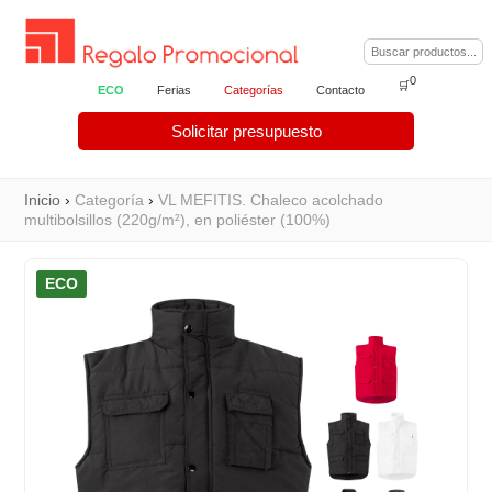
0
🛒
ECO
Ferias
Categorías
Contacto
Solicitar presupuesto
Inicio
›
Categoría
›
VL MEFITIS. Chaleco acolchado
multibolsillos (220g/m²), en poliéster (100%)
ECO