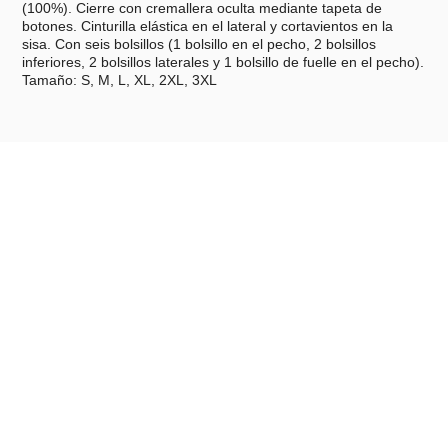
(100%). Cierre con cremallera oculta mediante tapeta de
botones. Cinturilla elástica en el lateral y cortavientos en la
sisa. Con seis bolsillos (1 bolsillo en el pecho, 2 bolsillos
inferiores, 2 bolsillos laterales y 1 bolsillo de fuelle en el pecho).
Tamaño: S, M, L, XL, 2XL, 3XL
Características técnicas
Material: Poliéster
Medidas: Tamaño: S, M, L, XL, 2XL, 3XL
Peso: 475 g
País de origen: VietNam
Unidades por caja: 10
Peso caja: 5.3 kg
Tallas: S, M, L, XL, 2XL, 3XL
Productos relacionados