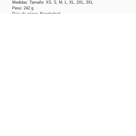
Medidas: Tamaño: XS, S, M, L, XL, 2XL, 3XL
Peso: 242 g
País de origen: Bangladesh
Unidades por caja: 25
Peso caja: 6.125 kg
Tallas: XS, S, M, L, XL, 2XL, 3XL
Productos relacionados
VL CUPID. Polo bicolor ojo de pájaro (160g/m²) con manga