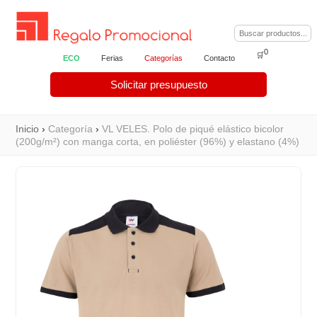
0
🛒
ECO
Ferias
Categorías
Contacto
Solicitar presupuesto
Inicio
›
Categoría
›
VL VELES. Polo de piqué elástico bicolor
(200g/m²) con manga corta, en poliéster (96%) y elastano (4%)