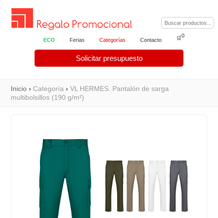
0
🛒
ECO
Ferias
Categorías
Contacto
Solicitar presupuesto
Inicio
›
Categoría
›
VL HERMES. Pantalón de sarga
multibolsillos (190 g/m²)