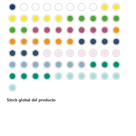
Stock global del producto
Total:
28094
Portugal:
28094
República Checa:
0