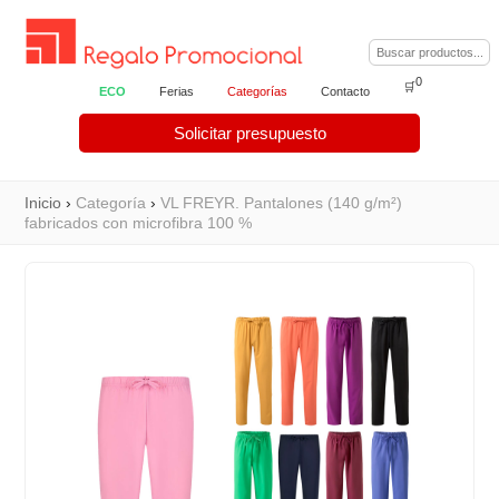
0
🛒
ECO
Ferias
Categorías
Contacto
Solicitar presupuesto
Inicio
›
Categoría
›
VL FREYR. Pantalones (140 g/m²)
fabricados con microfibra 100 %