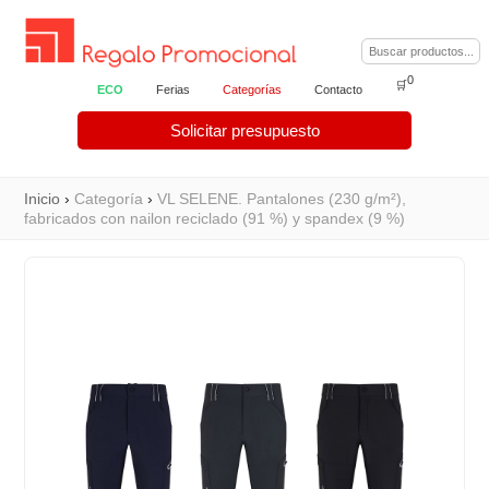
0
🛒
ECO
Ferias
Categorías
Contacto
Solicitar presupuesto
Inicio
›
Categoría
›
VL SELENE. Pantalones (230 g/m²),
fabricados con nailon reciclado (91 %) y spandex (9 %)