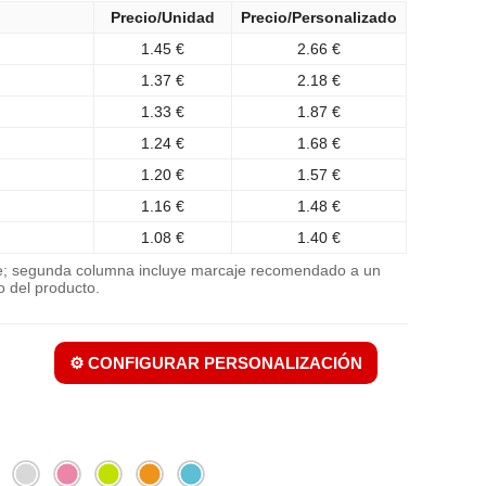
Precio/Unidad
Precio/Personalizado
1.45 €
2.66 €
1.37 €
2.18 €
1.33 €
1.87 €
1.24 €
1.68 €
1.20 €
1.57 €
1.16 €
1.48 €
1.08 €
1.40 €
je; segunda columna incluye marcaje recomendado a un
o del producto.
⚙️ CONFIGURAR PERSONALIZACIÓN