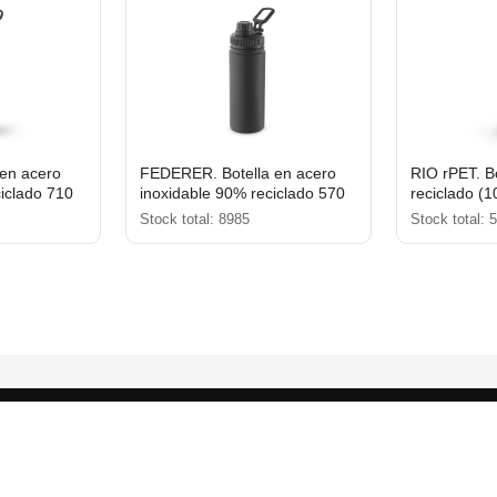
en acero
FEDERER. Botella en acero
RIO rPET. B
ciclado 710
inoxidable 90% reciclado 570
reciclado (
mL
acabado ma
Stock total: 8985
Stock total: 