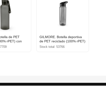
otella de PET
GILMORE. Botella deportiva
100% rPET) con
de PET reciclado (100% rPET)
te 600 ml
con acabado translúcido
57709
Stock total: 53766
brillante 750 ml