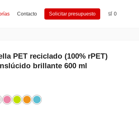
rías
Contacto
Solicitar presupuesto
🛒
0
lla PET reciclado (100% rPET)
nslúcido brillante 600 ml