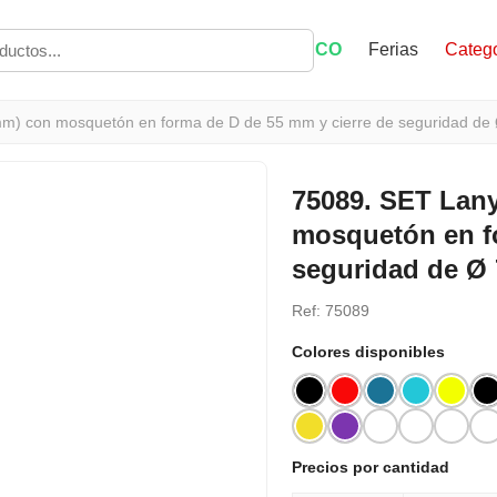
ECO
Ferias
Catego
m) con mosquetón en forma de D de 55 mm y cierre de seguridad de
75089. SET Lan
mosquetón en fo
seguridad de Ø
Ref: 75089
Colores disponibles
Precios por cantidad