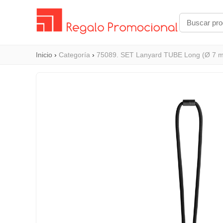
Inicio
›
Categoría
›
75089. SET Lanyard TUBE Long (Ø 7 m