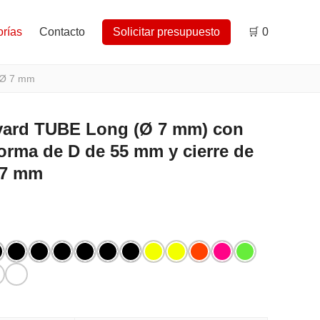
rías
Contacto
Solicitar presupuesto
🛒
0
 Ø 7 mm
yard TUBE Long (Ø 7 mm) con
rma de D de 55 mm y cierre de
 7 mm