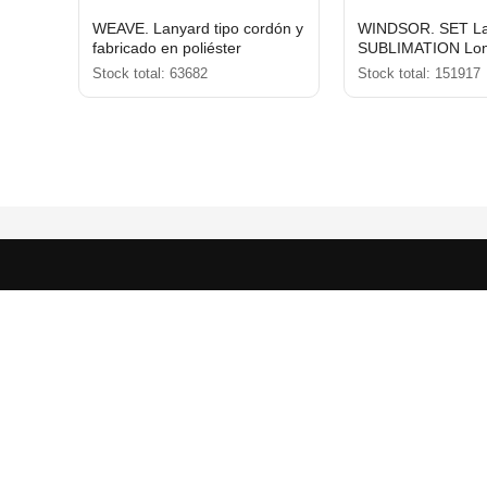
WEAVE. Lanyard tipo cordón y
WINDSOR. SET La
fabricado en poliéster
SUBLIMATION Long
mm) en poliéster r
Stock total: 63682
Stock total: 151917
(100% rPET) con 
de gatillo de 20 m