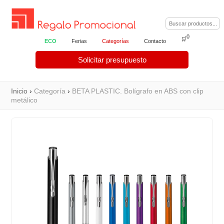
0
🛒
ECO
Ferias
Categorías
Contacto
Solicitar presupuesto
Inicio
›
Categoría
›
BETA PLASTIC. Bolígrafo en ABS con clip
metálico