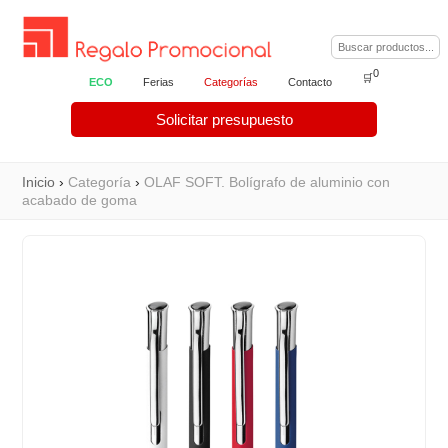
0
🛒
ECO
Ferias
Categorías
Contacto
Solicitar presupuesto
Inicio
›
Categoría
›
OLAF SOFT. Bolígrafo de aluminio con
acabado de goma