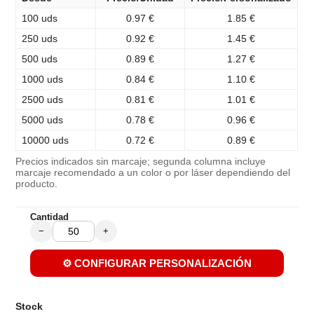
100 uds
0.97 €
1.85 €
250 uds
0.92 €
1.45 €
500 uds
0.89 €
1.27 €
1000 uds
0.84 €
1.10 €
2500 uds
0.81 €
1.01 €
5000 uds
0.78 €
0.96 €
10000 uds
0.72 €
0.89 €
Precios indicados sin marcaje; segunda columna incluye
marcaje recomendado a un color o por láser dependiendo del
producto.
Cantidad
−
+
⚙️ CONFIGURAR PERSONALIZACIÓN
Stock