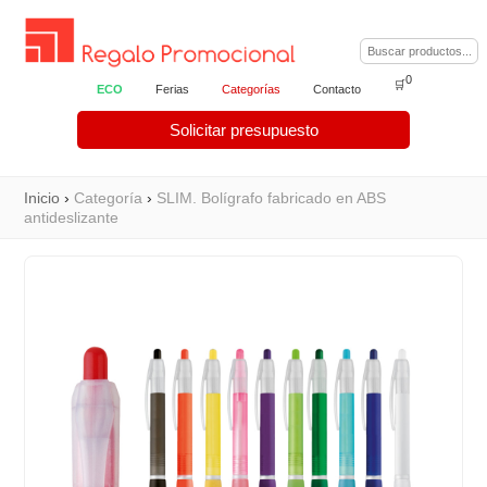
0
🛒
ECO
Ferias
Categorías
Contacto
Solicitar presupuesto
Inicio
›
Categoría
›
SLIM. Bolígrafo fabricado en ABS
antideslizante